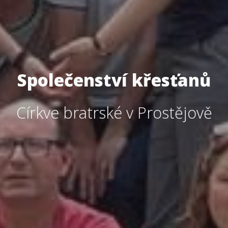
Společenství křesťanů
Církve bratrské v Prostějově