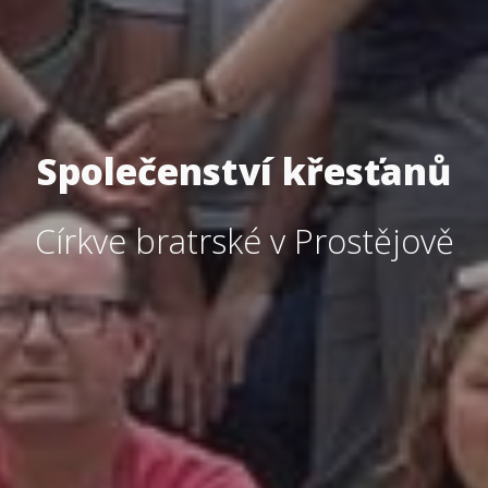
Společenství křesťanů
Církve bratrské v Prostějově